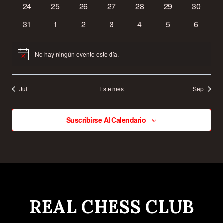
0
0
0
0
0
0
0
24
25
26
27
28
29
De
30
eventos
eventos
eventos
eventos
eventos
eventos
eventos
0
0
0
0
0
0
0
31
1
2
3
4
5
6
Event
eventos
eventos
eventos
eventos
eventos
eventos
eventos
No hay ningún evento este día.
Aviso
Jul
Este mes
Sep
Suscribirse Al Calendario
REAL CHESS CLUB