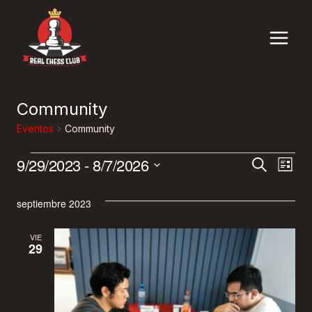
Saltar
al
contenido
Community
Eventos
Community
9/29/2023
 - 
8/7/2026
Eventos
Naveg
Na
Buscar
Lista
Selecciona
De
De
la
septiembre 2023
Vis
fecha.
Búsqu
VIE
De
29
Y
Ev
Vistas