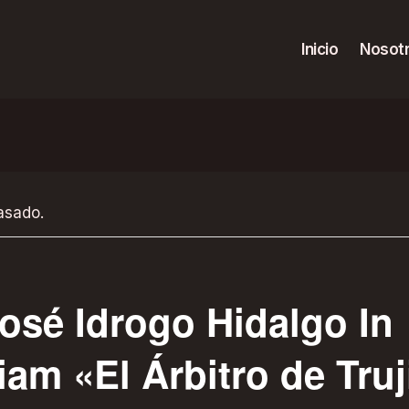
Inicio
Nosot
asado.
José Idrogo Hidalgo In
am «El Árbitro de Truj