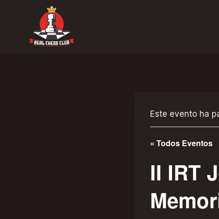
Saltar
al
contenido
Este evento ha p
« Todos Eventos
II IRT 
Memori