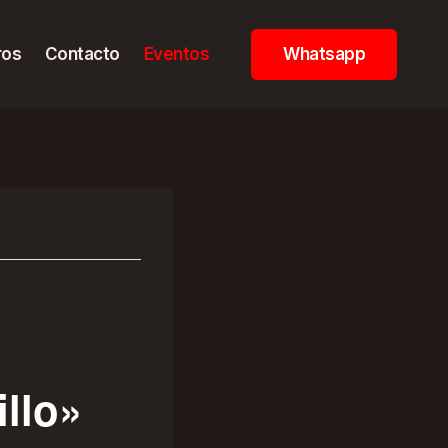
ros
Contacto
Eventos
Whatsapp
illo»