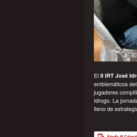
El
II IRT José I
emblemáticos del 
jugadores compiti
Idrogo. La jornad
lleno de estrategi
Añadir Al Calend