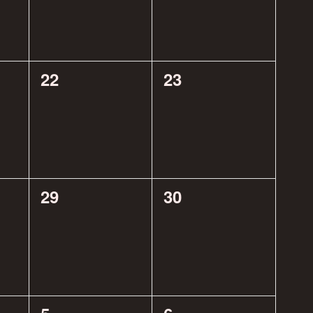
0
0
22
23
eventos,
eventos,
0
0
29
30
eventos,
eventos,